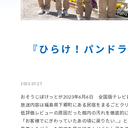
『ひらけ！パンドラ
2023.07.27
おそうじぽけっとが
2023
年
6
月
6
日 全国版テレビ
放送内容は福島県下郷町にある民宿をまるごとク
低評価レビューの原因だった館内の汚れを徹底的
「お客様でにぎわっていたあの頃に戻りたい…」