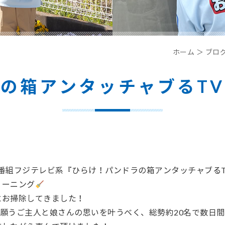
ホーム
＞ ブロ
の箱アンタッチャブるT
番組フジテレビ系『ひらけ！パンドラの箱アンタッチャブる
リーニング
にお掃除してきました！
と願うご主人と娘さんの思いを叶うべく、総勢約
20
名で数日間